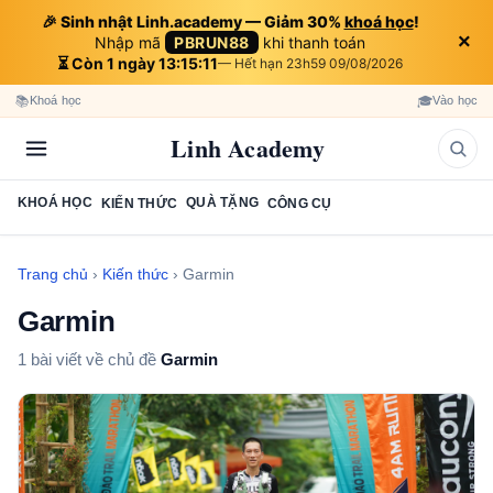
🎉 Sinh nhật Linh.academy — Giảm 30%
khoá học
!
×
Nhập mã
PBRUN88
khi thanh toán
⏳ Còn 1 ngày 13:15:10
— Hết hạn 23h59 09/08/2026
📚
🎓
Khoá học
Vào học
Linh Academy
KHOÁ HỌC
QUÀ TẶNG
KIẾN THỨC
CÔNG CỤ
Trang chủ
›
Kiến thức
›
Garmin
Garmin
1 bài viết về chủ đề
Garmin