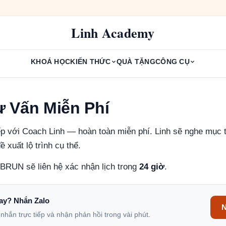
Linh Academy
KHOÁ HỌC
KIẾN THỨC
QUÀ TẶNG
CÔNG CỤ
ư Vấn Miễn Phí
iếp với Coach Linh — hoàn toàn miễn phí. Linh sẽ nghe mục t
đề xuất lộ trình cụ thể.
BRUN sẽ liên hệ xác nhận lịch trong
24 giờ
.
ay? Nhắn Zalo
N
hắn trực tiếp và nhận phản hồi trong vài phút.