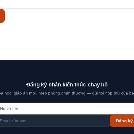
Đăng ký nhận kiến thức chạy bộ
hoa học, giáo án mới, mẹo phòng chấn thương — gửi tới hộp thư của bạ
Đăng ký