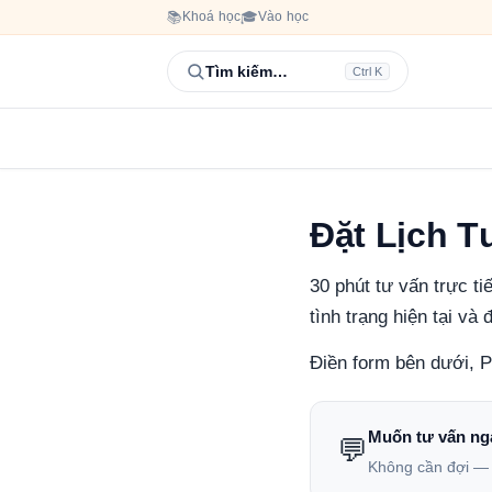
📚
Khoá học
🎓
Vào học
Tìm kiếm…
Ctrl K
Đặt Lịch T
30 phút tư vấn trực t
tình trạng hiện tại và 
Điền form bên dưới, P
Muốn tư vấn ng
💬
Không cần đợi — n