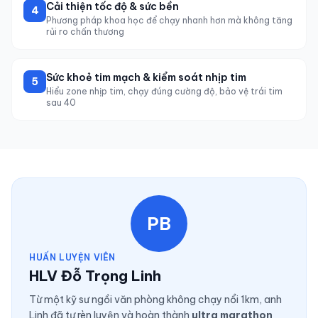
Cải thiện tốc độ & sức bền
4
Phương pháp khoa học để chạy nhanh hơn mà không tăng
rủi ro chấn thương
Sức khoẻ tim mạch & kiểm soát nhịp tim
5
Hiểu zone nhịp tim, chạy đúng cường độ, bảo vệ trái tim
sau 40
PB
HUẤN LUYỆN VIÊN
HLV Đỗ Trọng Linh
Từ một kỹ sư ngồi văn phòng không chạy nổi 1km, anh
Linh đã tự rèn luyện và hoàn thành
ultra marathon