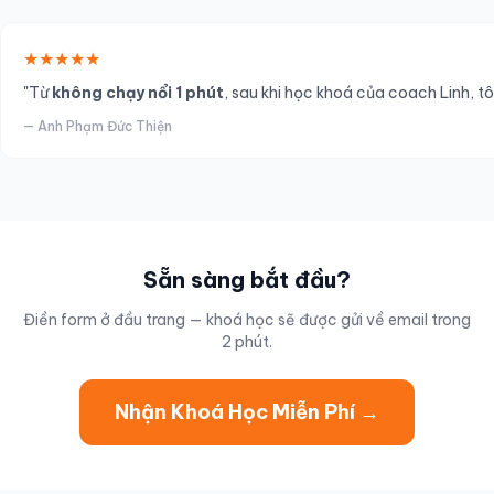
★★★★★
"Từ
không chạy nổi 1 phút
, sau khi học khoá của coach Linh, t
— Anh Phạm Đức Thiện
Sẵn sàng bắt đầu?
Điền form ở đầu trang — khoá học sẽ được gửi về email trong
2 phút.
Nhận Khoá Học Miễn Phí →