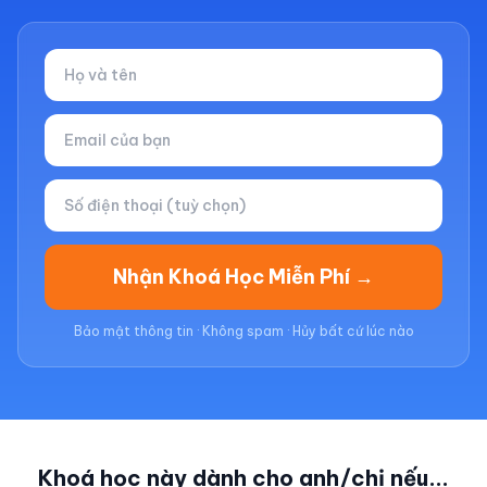
Nhận Khoá Học Miễn Phí →
Bảo mật thông tin · Không spam · Hủy bất cứ lúc nào
Khoá học này dành cho anh/chị nếu...