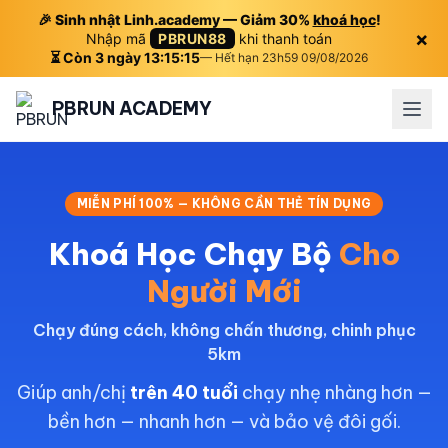
🎉 Sinh nhật Linh.academy — Giảm 30%
khoá học
!
×
Nhập mã
PBRUN88
khi thanh toán
⏳ Còn 3 ngày 13:15:15
— Hết hạn 23h59 09/08/2026
PBRUN ACADEMY
MIỄN PHÍ 100% — KHÔNG CẦN THẺ TÍN DỤNG
Khoá Học Chạy Bộ
Cho
Người Mới
Chạy đúng cách, không chấn thương, chinh phục
5km
Giúp anh/chị
trên 40 tuổi
chạy nhẹ nhàng hơn —
bền hơn — nhanh hơn — và bảo vệ đôi gối.