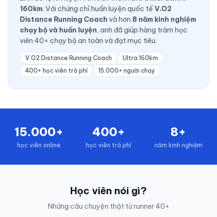
160km
. Với chứng chỉ huấn luyện quốc tế
V.O2
Distance Running Coach
và hơn
8 năm kinh nghiệm
chạy bộ và huấn luyện
, anh đã giúp hàng trăm học
viên 40+ chạy bộ an toàn và đạt mục tiêu.
V.O2 Distance Running Coach
Ultra 160km
400+ học viên trả phí
15.000+ người chạy
15.000+
400+
8+
học viên online
học viên trả phí
năm kinh nghiệm
Học viên nói gì?
Những câu chuyện thật từ runner 40+