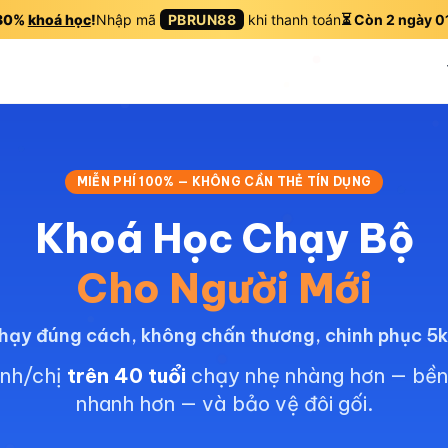
 30%
khoá học
!
Nhập mã
PBRUN88
khi thanh toán
⏳ Còn 2 ngày 0
MIỄN PHÍ 100% — KHÔNG CẦN THẺ TÍN DỤNG
Khoá Học Chạy Bộ
Cho Người Mới
hạy đúng cách, không chấn thương, chinh phục 5
anh/chị
trên 40 tuổi
chạy nhẹ nhàng hơn — bền
nhanh hơn — và bảo vệ đôi gối.