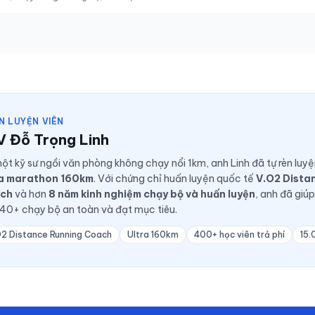
N LUYỆN VIÊN
V Đỗ Trọng Linh
ột kỹ sư ngồi văn phòng không chạy nổi 1km, anh Linh đã tự rèn luy
ra marathon 160km
. Với chứng chỉ huấn luyện quốc tế
V.O2 Dista
ch
và hơn
8 năm kinh nghiệm chạy bộ và huấn luyện
, anh đã giú
 40+ chạy bộ an toàn và đạt mục tiêu.
2 Distance Running Coach
Ultra 160km
400+ học viên trả phí
15.