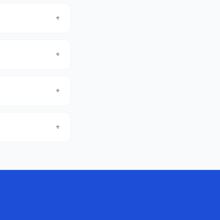
+
+
+
+