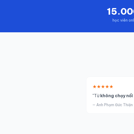
15.0
học viên on
★★★★★
"Từ
không chạy nổi 
— Anh Phạm Đức Thiện