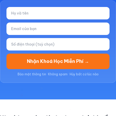
Nhận Khoá Học Miễn Phí →
Bảo mật thông tin · Không spam · Hủy bất cứ lúc nào