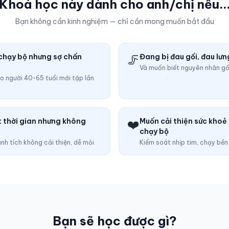
Khoá học này dành cho anh/chị nếu..
Bạn không cần kinh nghiệm — chỉ cần mong muốn bắt đầu
chạy bộ nhưng sợ chấn
🦵
Đang bị đau gối, đau lưn
Và muốn biết nguyên nhân g
o người 40-65 tuổi mới tập lần
 thời gian nhưng không
❤️
Muốn cải thiện sức khoẻ
chạy bộ
nh tích không cải thiện, dễ mỏi
Kiểm soát nhịp tim, chạy bền
Bạn sẽ học được gì?