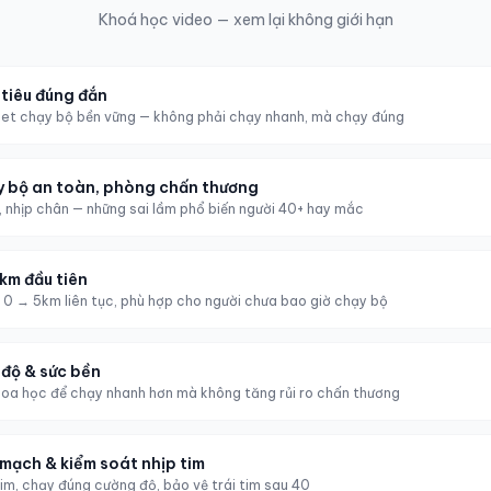
Khoá học video — xem lại không giới hạn
 tiêu đúng đắn
et chạy bộ bền vững — không phải chạy nhanh, mà chạy đúng
y bộ an toàn, phòng chấn thương
t, nhịp chân — những sai lầm phổ biến người 40+ hay mắc
km đầu tiên
y 0 → 5km liên tục, phù hợp cho người chưa bao giờ chạy bộ
 độ & sức bền
oa học để chạy nhanh hơn mà không tăng rủi ro chấn thương
 mạch & kiểm soát nhịp tim
tim, chạy đúng cường độ, bảo vệ trái tim sau 40