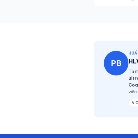
HUẤ
HL
PB
Từ m
ult
Coa
viên
V.O