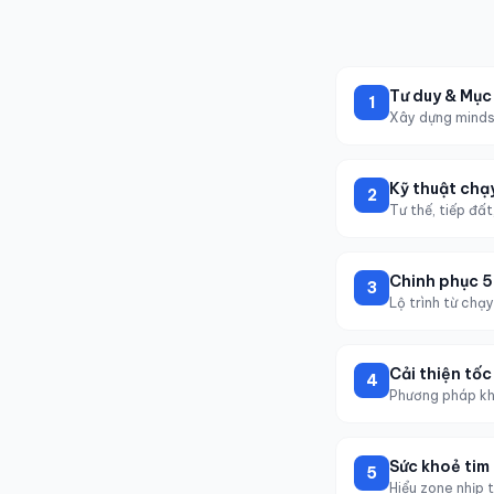
Tư duy & Mục
1
Xây dựng minds
Kỹ thuật chạ
2
Tư thế, tiếp đấ
Chinh phục 5
3
Lộ trình từ chạ
Cải thiện tốc
4
Phương pháp kh
Sức khoẻ tim
5
Hiểu zone nhịp 