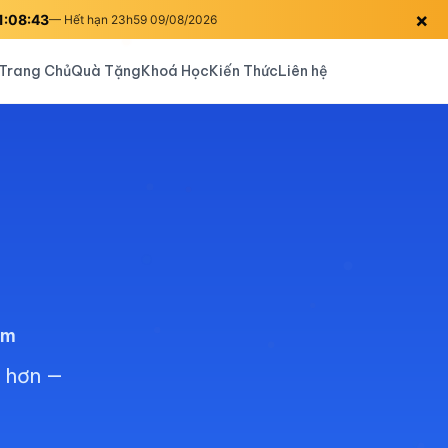
×
1:08:42
— Hết hạn 23h59 09/08/2026
Trang Chủ
Quà Tặng
Khoá Học
Kiến Thức
Liên hệ
km
 hơn —