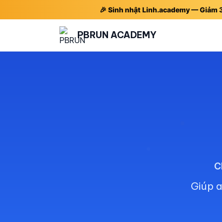
🎉 Sinh nhật Linh.academy — Giảm
PBRUN ACADEMY
C
Giúp 