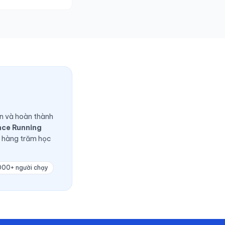
ện và hoàn thành
nce Running
p hàng trăm học
000+ người chạy