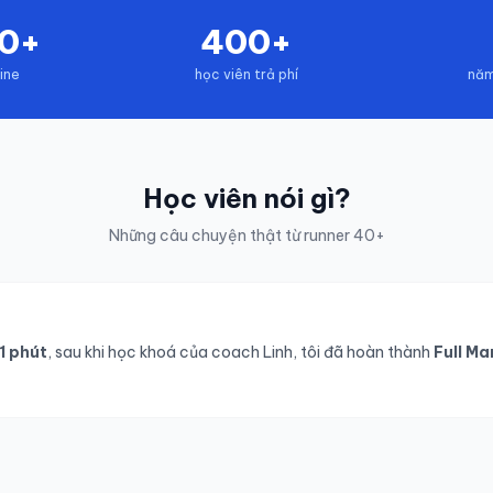
00+
400+
line
học viên trả phí
năm
Học viên nói gì?
Những câu chuyện thật từ runner 40+
1 phút
, sau khi học khoá của coach Linh, tôi đã hoàn thành
Full M