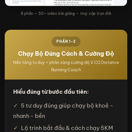
8 phần — 50+ video bài giảng — truy cập trọn đời
PHẦN 1-2
Chạy Bộ Đúng Cách & Cường Độ
Nền tảng tư duy + phân vùng cường độ V.O2 Distance
Running Coach
Hiểu đúng từ bước đầu tiên:
✓
5 tư duy đúng giúp chạy bộ khoẻ -
nhanh - bền
✓
Lộ trình bắt đầu & cách chạy 5KM