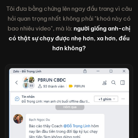
Tôi đưa bằng chứng lên ngay đầu trang vì câu
hỏi quan trọng nhất không phải "khoá này có
bao nhiêu video", mà là:
người giống anh-chị
có thật sự chạy được nhẹ hơn, xa hơn, đều
hơn không?