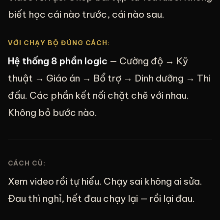
biết học cái nào trước, cái nào sau.
VỚI CHẠY BỘ ĐÚNG CÁCH:
Hệ thống 8 phần logic
— Cường độ → Kỹ
thuật → Giáo án → Bổ trợ → Dinh dưỡng → Thi
đấu. Các phần kết nối chặt chẽ với nhau.
Không bỏ bước nào.
CÁCH CŨ:
Xem video rồi tự hiểu. Chạy sai không ai sửa.
Đau thì nghỉ, hết đau chạy lại — rồi lại đau.