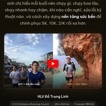
anh chị hiểu mỗi buổi nên chạy gì, chạy bao lâu,
chạy nhanh hay chậm, khi nào cần nghỉ, sửa lỗi kỹ
thuật nào, và cách xây dựng
nền tảng sức bền
để
chinh phục 5K, 10K, 21K rồi xa hơn.
HLV Đỗ Trọng Linh
V.O2 Distance Running Coach
Ultra 160 km
Founder PBRUN