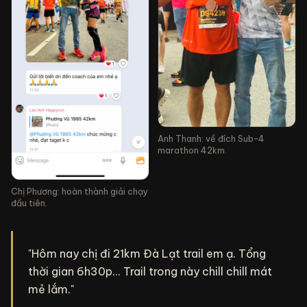
Anh Thanh: về đích Sub-4
marathon 42km.
Chị Phương: hoàn thành giải chạy
đầu tiên.
"Hôm nay chị đi 21km Đà Lạt trail em ạ. Tổng
thời gian 6h30p... Trail trong này chill chill mát
mẻ lắm."