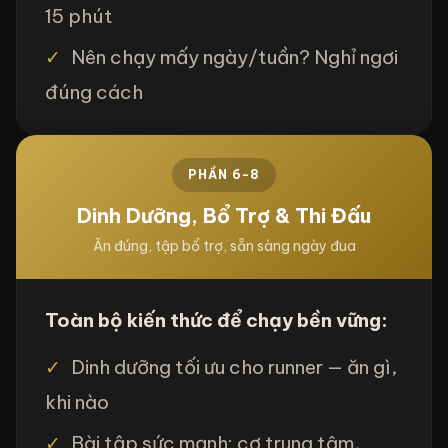
15 phút
✓
Nên chạy mấy ngày/tuần? Nghỉ ngơi
đúng cách
PHẦN 6-8
Dinh Dưỡng, Bổ Trợ & Thi Đấu
Ăn đúng, tập bổ trợ, sẵn sàng ngày đua
Toàn bộ kiến thức để chạy bền vững:
✓
Dinh dưỡng tối ưu cho runner — ăn gì,
khi nào
✓
Bài tập sức mạnh: cơ trung tâm,