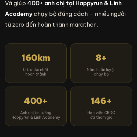
Và giúp
400+ anh chị tại Happyrun & Linh
Academy
chạy bộ đúng cách — nhiều người
từ zero đến hoàn thành marathon.
160km
8+
Ultra dài nhất
Năm huấn luyện
hoàn thành
chạy bộ
400+
146+
Anh chị tin tưởng
Học viên CBDC
Happyrun & Linh Academy
đã tham gia