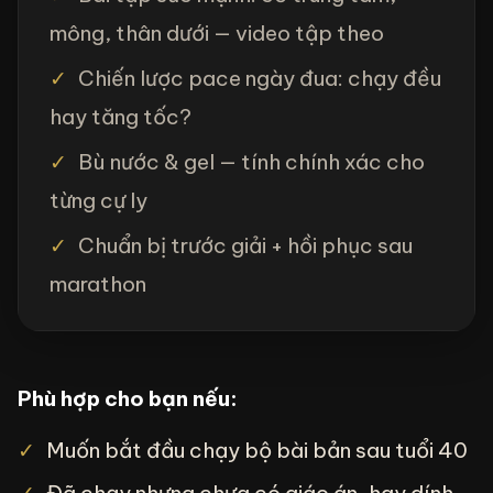
mông, thân dưới — video tập theo
✓
Chiến lược pace ngày đua: chạy đều
hay tăng tốc?
✓
Bù nước & gel — tính chính xác cho
từng cự ly
✓
Chuẩn bị trước giải + hồi phục sau
marathon
Phù hợp cho bạn nếu:
✓
Muốn bắt đầu chạy bộ bài bản sau tuổi 40
✓
Đã chạy nhưng chưa có giáo án, hay dính