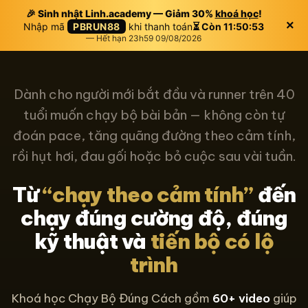
🎉 Sinh nhật Linh.academy — Giảm 30%
khoá học
!
×
Nhập mã
PBRUN88
khi thanh toán
⏳ Còn 11:50:52
— Hết hạn 23h59 09/08/2026
Dành cho người mới bắt đầu và runner trên 40
tuổi muốn chạy bộ bài bản — không còn tự
đoán pace, tăng quãng đường theo cảm tính,
rồi hụt hơi, đau gối hoặc bỏ cuộc sau vài tuần.
Từ
“chạy theo cảm tính”
đến
chạy đúng cường độ, đúng
kỹ thuật và
tiến bộ có lộ
trình
Khoá học Chạy Bộ Đúng Cách gồm
60+ video
giúp