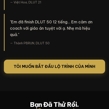
— Việt Hoa, DLUT 21
"Em đã finish DLUT 50 12 tiếng... Em cảm ơn
coach với giáo án tuyệt vời ạ. Nhẹ mà hiệu
quả."
— Thành PBRUN, DLUT 50
TÔI MUỐN BẮT ĐẦU LỘ TRÌNH CỦA MÌNH
Bạn Đã Thử Rồi.