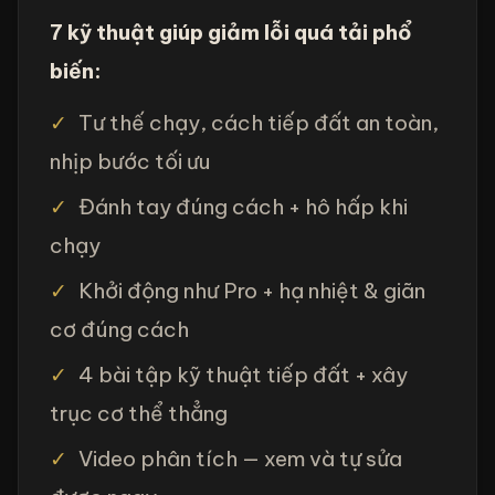
7 kỹ thuật giúp giảm lỗi quá tải phổ
biến:
✓
Tư thế chạy, cách tiếp đất an toàn,
nhịp bước tối ưu
✓
Đánh tay đúng cách + hô hấp khi
chạy
✓
Khởi động như Pro + hạ nhiệt & giãn
cơ đúng cách
✓
4 bài tập kỹ thuật tiếp đất + xây
trục cơ thể thẳng
✓
Video phân tích — xem và tự sửa