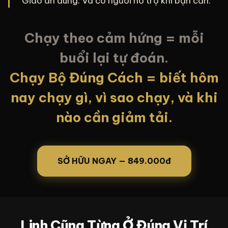
Giáo án đúng. Và có người hỗ trợ khi bạn cần.
Chạy theo cảm hứng = mỗi
buổi lại tự đoán.
Chạy Bộ Đúng Cách = biết hôm
nay chạy gì, vì sao chạy, và khi
nào cần giảm tải.
SỞ HỮU NGAY — 849.000đ
Linh Cũng Từng Ở Đúng Vị Trí