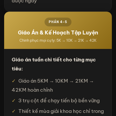
được ngay
PHẦN 4-5
Giáo Án & Kế Hoạch Tập Luyện
Chinh phục mọi cự ly: 5K → 10K → 21K → 42K
Giáo án tuần chi tiết cho từng mục
tiêu:
✓
Giáo án 5KM → 10KM → 21KM →
42KM hoàn chỉnh
✓
3 trụ cột để chạy tiến bộ bền vững
✓
Thiết kế mùa giải khoa học chỉ trong