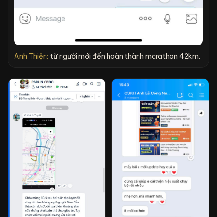
Anh Thiện:
từ người mới đến hoàn thành marathon 42km.