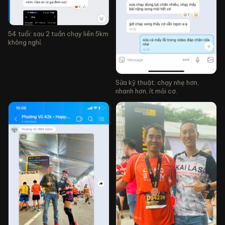
54 tuổi: sau 2 tuần chạy liền 5km
không nghỉ.
Sửa kỹ thuật: chạy nhẹ hơn,
nhanh hơn, ít mỏi cơ.