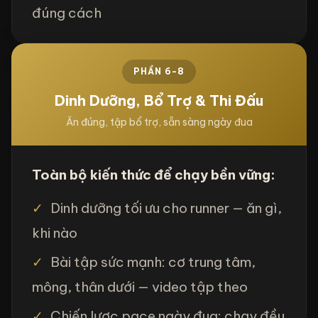
đúng cách
PHẦN 6-8
Dinh Dưỡng, Bổ Trợ & Thi Đấu
Ăn đúng, tập bổ trợ, sẵn sàng ngày đua
Toàn bộ kiến thức để chạy bền vững:
✓
Dinh dưỡng tối ưu cho runner — ăn gì,
khi nào
✓
Bài tập sức mạnh: cơ trung tâm,
mông, thân dưới — video tập theo
✓
Chiến lược pace ngày đua: chạy đều