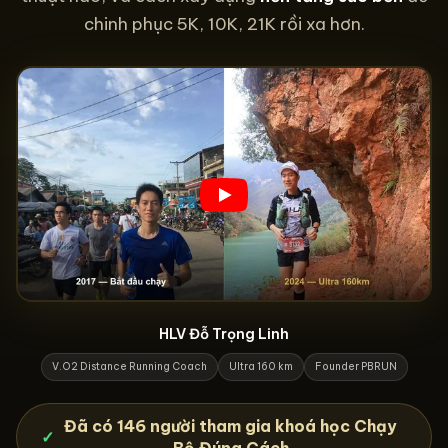
chinh phục 5K, 10K, 21K rồi xa hơn.
HLV Đỗ Trọng Linh
V.O2 Distance Running Coach
Ultra 160 km
Founder PBRUN
Đã có 146 người tham gia khoá học Chạy
✓
Bộ Đúng Cách