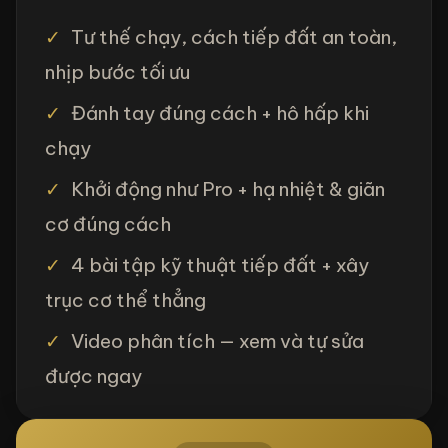
✓
Tư thế chạy, cách tiếp đất an toàn,
nhịp bước tối ưu
✓
Đánh tay đúng cách + hô hấp khi
chạy
✓
Khởi động như Pro + hạ nhiệt & giãn
cơ đúng cách
✓
4 bài tập kỹ thuật tiếp đất + xây
trục cơ thể thẳng
✓
Video phân tích — xem và tự sửa
được ngay