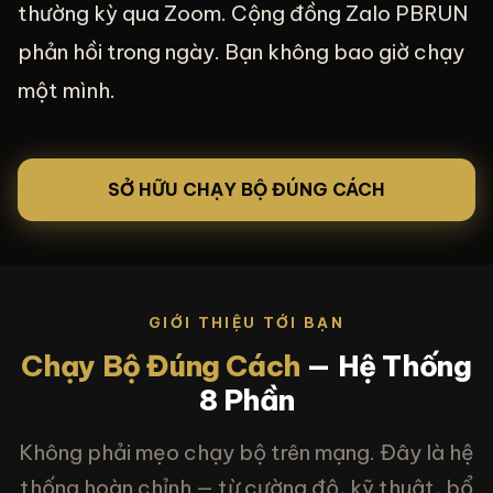
thường kỳ qua Zoom. Cộng đồng Zalo PBRUN
phản hồi trong ngày. Bạn không bao giờ chạy
một mình.
SỞ HỮU CHẠY BỘ ĐÚNG CÁCH
GIỚI THIỆU TỚI BẠN
Chạy Bộ Đúng Cách
— Hệ Thống
8 Phần
Không phải mẹo chạy bộ trên mạng. Đây là hệ
thống hoàn chỉnh — từ cường độ, kỹ thuật, bổ