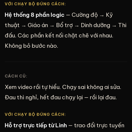
VỚI CHẠY BỘ ĐÚNG CÁCH:
Hệ thống 8 phần logic
— Cường độ → Kỹ
thuật → Giáo án → Bổ trợ → Dinh dưỡng → Thi
đấu. Các phần kết nối chặt chẽ với nhau.
Không bỏ bước nào.
CÁCH CŨ:
Xem video rồi tự hiểu. Chạy sai không ai sửa.
Đau thì nghỉ, hết đau chạy lại — rồi lại đau.
VỚI CHẠY BỘ ĐÚNG CÁCH:
Hỗ trợ trực tiếp từ Linh
— trao đổi trực tuyến