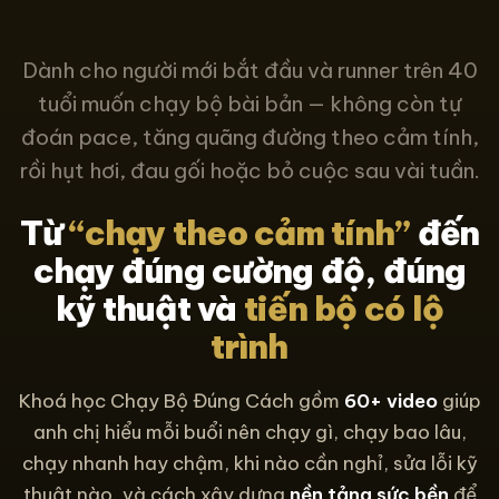
Dành cho người mới bắt đầu và runner trên 40
tuổi muốn chạy bộ bài bản — không còn tự
đoán pace, tăng quãng đường theo cảm tính,
rồi hụt hơi, đau gối hoặc bỏ cuộc sau vài tuần.
Từ
“chạy theo cảm tính”
đến
chạy đúng cường độ, đúng
kỹ thuật và
tiến bộ có lộ
trình
Khoá học Chạy Bộ Đúng Cách gồm
60+ video
giúp
anh chị hiểu mỗi buổi nên chạy gì, chạy bao lâu,
chạy nhanh hay chậm, khi nào cần nghỉ, sửa lỗi kỹ
thuật nào, và cách xây dựng
nền tảng sức bền
để