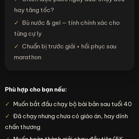
hay tăng tốc?
✓
Bù nước & gel — tính chính xác cho
từng cự ly
✓
Chuẩn bị trước giải + hồi phục sau
marathon
Phù hợp cho bạn nếu:
✓
Muốn bắt đầu chạy bộ bài bản sau tuổi 40
✓
Đã chạy nhưng chưa có giáo án, hay dính
chấn thương
✓
Muốn hoàn thành giải chạy đầu tiên (5K,