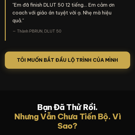
"Em đã finish DLUT 50 12 tiếng... Em cảm ơn
coach với giáo án tuyệt vời ạ. Nhẹ mà hiệu
quả."
— Thành PBRUN, DLUT 50
TÔI MUỐN BẮT ĐẦU LỘ TRÌNH CỦA MÌNH
Bạn Đã Thử Rồi.
Nhưng Vẫn Chưa Tiến Bộ. Vì
Sao?