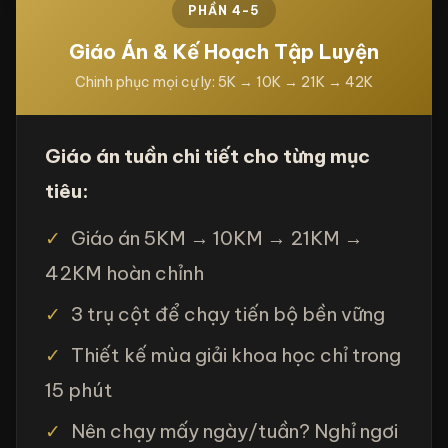
PHẦN 4-5
Giáo Án & Kế Hoạch Tập Luyện
Chinh phục mọi cự ly: 5K → 10K → 21K → 42K
Giáo án tuần chi tiết cho từng mục
tiêu:
✓
Giáo án 5KM → 10KM → 21KM →
42KM hoàn chỉnh
✓
3 trụ cột để chạy tiến bộ bền vững
✓
Thiết kế mùa giải khoa học chỉ trong
15 phút
✓
Nên chạy mấy ngày/tuần? Nghỉ ngơi