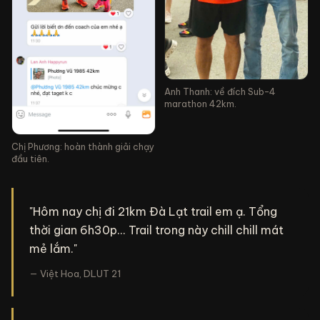
Anh Thanh: về đích Sub-4
marathon 42km.
Chị Phương: hoàn thành giải chạy
đầu tiên.
"Hôm nay chị đi 21km Đà Lạt trail em ạ. Tổng
thời gian 6h30p... Trail trong này chill chill mát
mẻ lắm."
— Việt Hoa, DLUT 21