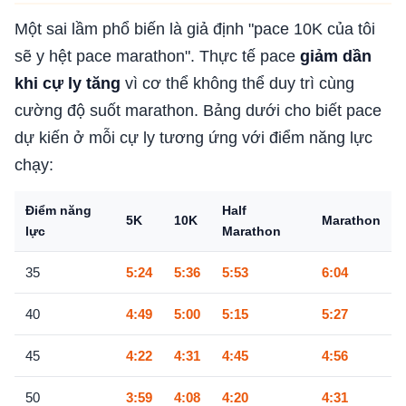
Một sai lầm phổ biến là giả định "pace 10K của tôi
sẽ y hệt pace marathon". Thực tế pace
giảm dần
khi cự ly tăng
vì cơ thể không thể duy trì cùng
cường độ suốt marathon. Bảng dưới cho biết pace
dự kiến ở mỗi cự ly tương ứng với điểm năng lực
chạy:
Điểm năng
Half
5K
10K
Marathon
lực
Marathon
35
5:24
5:36
5:53
6:04
40
4:49
5:00
5:15
5:27
45
4:22
4:31
4:45
4:56
50
3:59
4:08
4:20
4:31