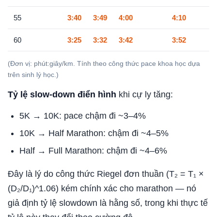
55
3:40
3:49
4:00
4:10
60
3:25
3:32
3:42
3:52
(Đơn vị: phút:giây/km. Tính theo công thức pace khoa học dựa
trên sinh lý học.)
Tỷ lệ slow-down điển hình
khi cự ly tăng:
5K → 10K: pace chậm đi ~3–4%
10K → Half Marathon: chậm đi ~4–5%
Half → Full Marathon: chậm đi ~4–6%
Đây là lý do công thức Riegel đơn thuần (T₂ = T₁ ×
(D₂/D₁)^1.06) kém chính xác cho marathon — nó
giả định tỷ lệ slowdown là hằng số, trong khi thực tế