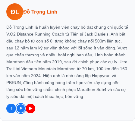
ĐL
Đỗ Trọng Linh
Đỗ Trọng Linh là huấn luyện viên chạy bộ đạt chứng chỉ quốc tế
V.O2 Distance Running Coach từ Tiến sĩ Jack Daniels. Anh bắt
đầu chạy bộ từ con số 0, từng không chạy nổi 500m liên tục,
sau 12 năm làm kỹ sư viễn thông với lối sống ít vận động. Vượt
qua chấn thương và nhiều hoài nghi ban đầu, Linh hoàn thành
Marathon đầu tiên năm 2019, sau đó chinh phục các cự ly Ultra
Trail tại Vietnam Mountain Marathon từ 70 km, 100 km đến 160
km vào năm 2024. Hiện anh là nhà sáng lập Happyrun và
PBRUN, đồng hành cùng hàng trăm học viên xây dựng nền
tảng sức bền vững chắc, chinh phục Marathon Sub4 và các cự
ly siêu dài một cách khoa học, bền vững.
f
F
▶