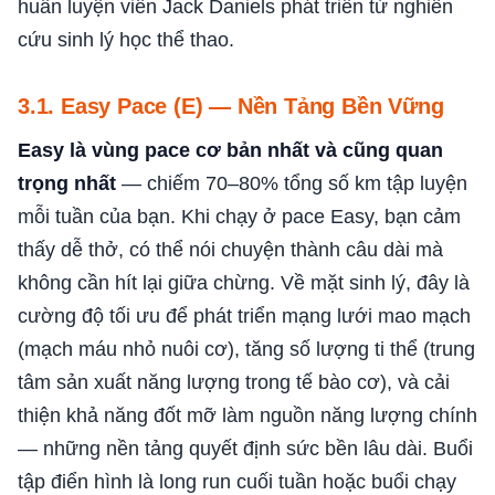
huấn luyện viên Jack Daniels phát triển từ nghiên
cứu sinh lý học thể thao.
3.1. Easy Pace (E) — Nền Tảng Bền Vững
Easy là vùng pace cơ bản nhất và cũng quan
trọng nhất
— chiếm 70–80% tổng số km tập luyện
mỗi tuần của bạn. Khi chạy ở pace Easy, bạn cảm
thấy dễ thở, có thể nói chuyện thành câu dài mà
không cần hít lại giữa chừng. Về mặt sinh lý, đây là
cường độ tối ưu để phát triển mạng lưới mao mạch
(mạch máu nhỏ nuôi cơ), tăng số lượng ti thể (trung
tâm sản xuất năng lượng trong tế bào cơ), và cải
thiện khả năng đốt mỡ làm nguồn năng lượng chính
— những nền tảng quyết định sức bền lâu dài. Buổi
tập điển hình là long run cuối tuần hoặc buổi chạy