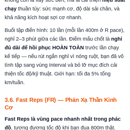
không còn là xây sức bền, mà là cải thiện
hiệu suất
chạy
thuần túy: sức mạnh cơ, độ dài sải chân, và
khả năng kích hoạt sợi cơ nhanh.
Buổi tập điển hình: 10 lần (mỗi lần 400m ở R pace),
nghỉ 2–3 phút giữa các lần. Điểm mấu chốt là
nghỉ
đủ dài để hồi phục HOÀN TOÀN
trước lần chạy
kế tiếp — nếu rút ngắn nghỉ vì nóng ruột, bạn đã vô
tình tập sang vùng Interval và bỏ lỡ mục đích cải
thiện tốc độ/kỹ thuật. Giới hạn: tối đa 5% tổng
km/tuần.
3.6. Fast Reps (FR) — Phản Xạ Thần Kinh
Cơ
Fast Reps là vùng pace nhanh nhất trong phác
đồ
, tương đương tốc độ khi bạn đua 800m thật.