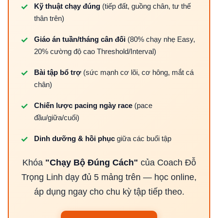
Kỹ thuật chạy đúng
(tiếp đất, guồng chân, tư thế
thân trên)
Giáo án tuần/tháng cân đối
(80% chạy nhẹ Easy,
20% cường độ cao Threshold/Interval)
Bài tập bổ trợ
(sức mạnh cơ lõi, cơ hông, mắt cá
chân)
Chiến lược pacing ngày race
(pace
đầu/giữa/cuối)
Dinh dưỡng & hồi phục
giữa các buổi tập
Khóa
"Chạy Bộ Đúng Cách"
của Coach Đỗ
Trọng Linh dạy đủ 5 mảng trên — học online,
áp dụng ngay cho chu kỳ tập tiếp theo.