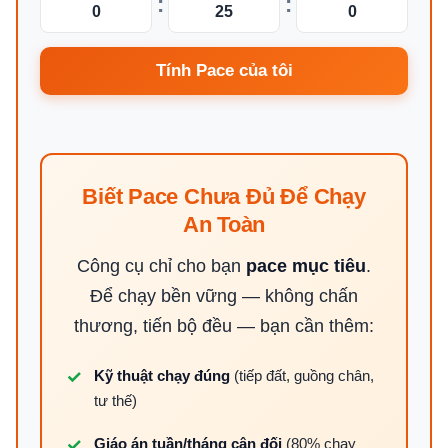
:
:
Tính Pace của tôi
Biết Pace Chưa Đủ Để Chạy
An Toàn
Công cụ chỉ cho bạn
pace mục tiêu
.
Để chạy bền vững — không chấn
thương, tiến bộ đều — bạn cần thêm:
Kỹ thuật chạy đúng
(tiếp đất, guồng chân,
tư thế)
Giáo án tuần/tháng cân đối
(80% chạy