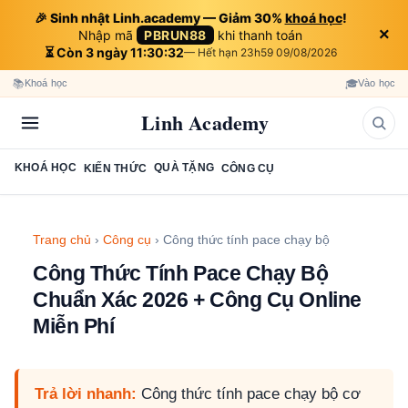
🎉 Sinh nhật Linh.academy — Giảm 30%
khoá học
!
×
Nhập mã
PBRUN88
khi thanh toán
⏳ Còn 3 ngày 11:30:31
— Hết hạn 23h59 09/08/2026
📚
🎓
Khoá học
Vào học
Linh Academy
KHOÁ HỌC
QUÀ TẶNG
KIẾN THỨC
CÔNG CỤ
Trang chủ
›
Công cụ
›
Công thức tính pace chạy bộ
Công Thức Tính Pace Chạy Bộ
Chuẩn Xác 2026 + Công Cụ Online
Miễn Phí
Trả lời nhanh:
Công thức tính pace chạy bộ cơ