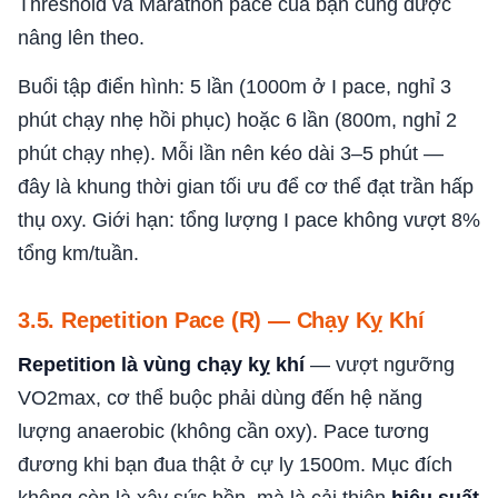
Threshold và Marathon pace của bạn cũng được
nâng lên theo.
Buổi tập điển hình: 5 lần (1000m ở I pace, nghỉ 3
phút chạy nhẹ hồi phục) hoặc 6 lần (800m, nghỉ 2
phút chạy nhẹ). Mỗi lần nên kéo dài 3–5 phút —
đây là khung thời gian tối ưu để cơ thể đạt trần hấp
thụ oxy. Giới hạn: tổng lượng I pace không vượt 8%
tổng km/tuần.
3.5. Repetition Pace (R) — Chạy Kỵ Khí
Repetition là vùng chạy kỵ khí
— vượt ngưỡng
VO2max, cơ thể buộc phải dùng đến hệ năng
lượng anaerobic (không cần oxy). Pace tương
đương khi bạn đua thật ở cự ly 1500m. Mục đích